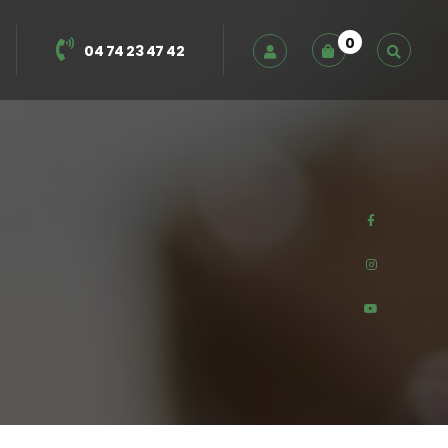
0
04 74 23 47 42