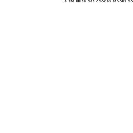
Ce site utilise des cookies et vous d
Nous c
Notre
Chocolatier et confiseur à Bourg-en-
14 Ru
Bresse
Bress
Télé
04 74
Horai
Du Ma
de 14