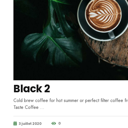
Black 2
Cold brew coffee for hot summer or perfect filter coffee fr
Taste Coffee …
0
3 juillet 2020