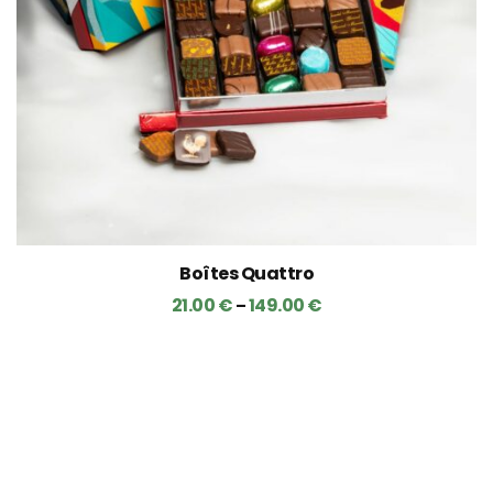
Boîtes Quattro
21.00
€
149.00
€
–
Ce
produit
a
plusieurs
variations.
Les