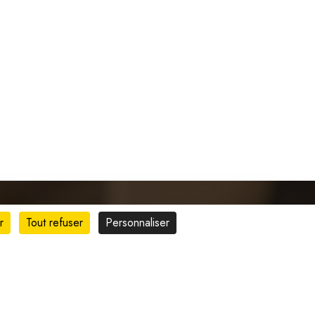
r
Tout refuser
Personnaliser
is
Liens rapides