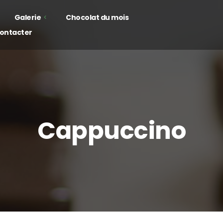
Galerie
Chocolat du mois
ontacter
hocolats
offrets
Cappuccino