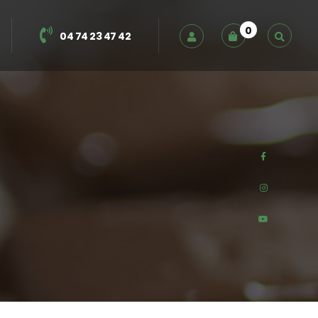
0
04 74 23 47 42