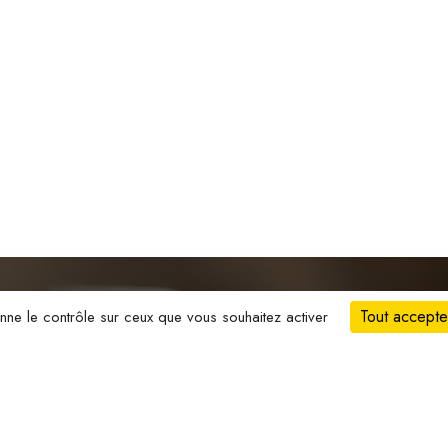
Tout accepte
onne le contrôle sur ceux que vous souhaitez activer
ontacter
Chocolats du mo