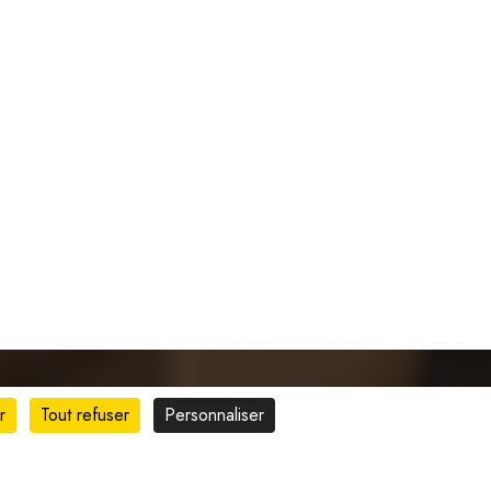
r
Tout refuser
Personnaliser
is
Liens rapides