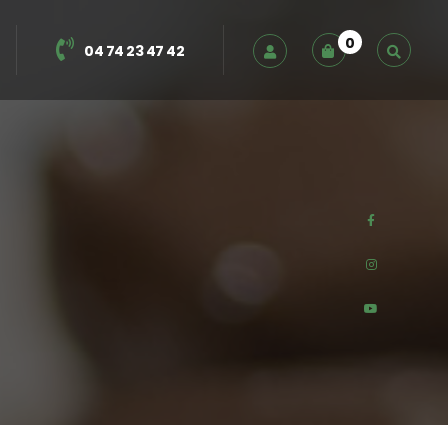
0
04 74 23 47 42