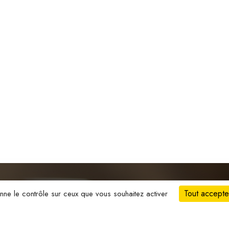
Tout accepte
onne le contrôle sur ceux que vous souhaitez activer
ontacter
Chocolats du mo