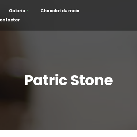
Galerie
Chocolat du mois
ontacter
hocolats
offrets
Patric Stone